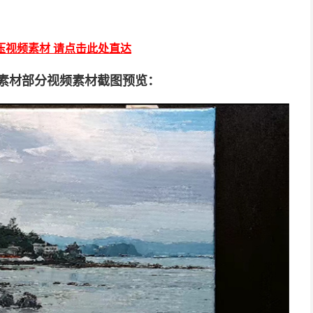
压视频素材 请点击此处直达
频素材部分视频素材截图预览：