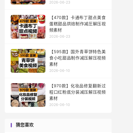
2026-06-23
【470款】卡通布丁甜点美食
蛋糕甜品烘焙制作减圧解压视
频素材
2026-06-23
【595款】国外青草饼特色美
食小吃甜品制作减压解压视频
素材
2026-06-10
【970款】化妆品修复翻新过
程口红粉底分装减压解压视频
素材
2026-06-10
猜您喜欢