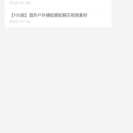
2024-07-04
【100款】国外户外捕蛇蟒蛇解压视频素材
2023-07-24