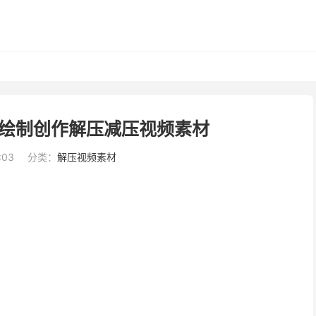
画绘制创作解压减压视频素材
:03
分类：
解压视频素材