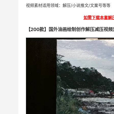
视频素材适用领域：解压/小说推文/文案号等等
如需下载本套解
【200款】国外油画绘制创作解压减压视