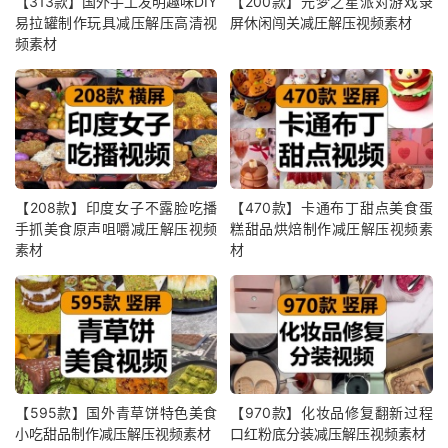
【313款】国外手工发明趣味DIY
【200款】元梦之星派对游戏录
易拉罐制作玩具减压解压高清视
屏休闲闯关减圧解压视频素材
频素材
【208款】印度女子不露脸吃播
【470款】卡通布丁甜点美食蛋
手抓美食原声咀嚼减圧解压视频
糕甜品烘焙制作减圧解压视频素
素材
材
【595款】国外青草饼特色美食
【970款】化妆品修复翻新过程
小吃甜品制作减压解压视频素材
口红粉底分装减压解压视频素材