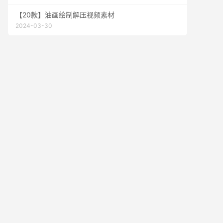
【20款】油画绘制解压视频素材
2024-03-30