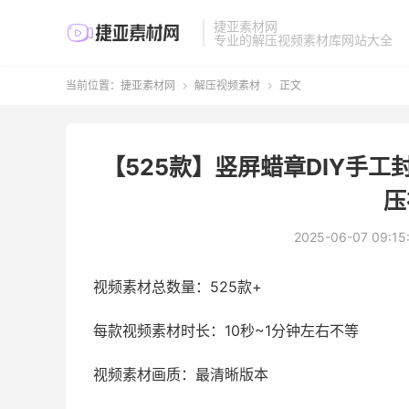
捷亚素材网
专业的解压视频素材库网站大全
当前位置：
捷亚素材网
解压视频素材
正文


【525款】竖屏蜡章DIY手
压
2025-06-07 09:15
视频素材总数量：525款+
每款视频素材时长：10秒~1分钟左右不等
视频素材画质：最清晰版本