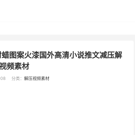
工封蜡图案火漆国外高清小说推文减压解
视频素材
:08
分类：
解压视频素材