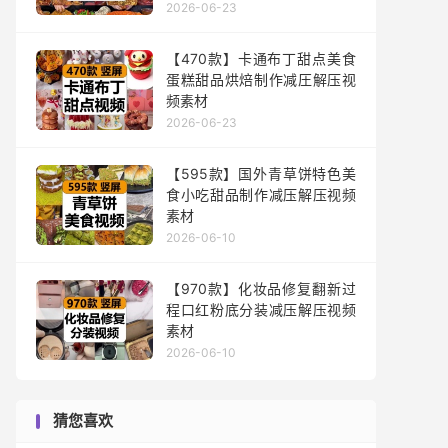
2026-06-23
【470款】卡通布丁甜点美食
蛋糕甜品烘焙制作减圧解压视
频素材
2026-06-23
【595款】国外青草饼特色美
食小吃甜品制作减压解压视频
素材
2026-06-10
【970款】化妆品修复翻新过
程口红粉底分装减压解压视频
素材
2026-06-10
猜您喜欢