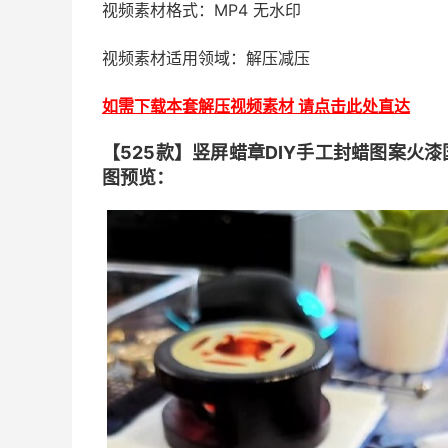
视频素材格式：MP4 无水印
视频素材适用领域：解压减压
如需下载本套解压视频素材 请点击此处直达
【525款】竖屏蜡章DIY手工封蜡图案火
图预览：