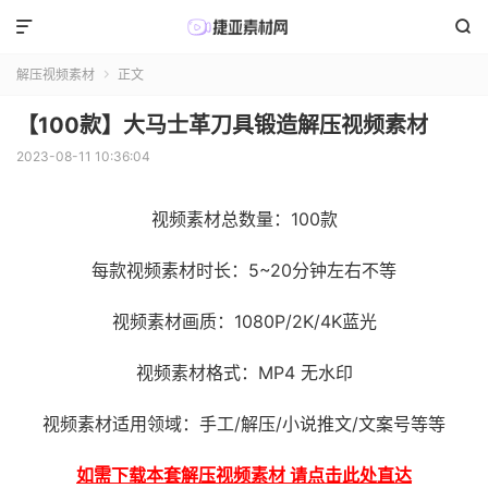


解压视频素材
正文

【100款】大马士革刀具锻造解压视频素材
2023-08-11 10:36:04
视频素材总数量：100款
每款视频素材时长：5~20分钟左右不等
视频素材画质：1080P/2K/4K蓝光
视频素材格式：MP4 无水印
视频素材适用领域：手工/解压/小说推文/文案号等等
如需下载本套解压视频素材 请点击此处直达