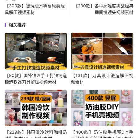
【300款】智玩魔方等复原类玩
【200款】各种高难度挑战经典
具解压视频素材
瞬间慢镜头视频素材
相关推荐
【80款】国外铁匠手工打铁铸造
【131款】刀具设计锻造解压视
锻造铁器刀具解压视频素材
频素材
【239款】韩国做冷饮料咖啡奶
【400款】奶油胶手机壳DIY手