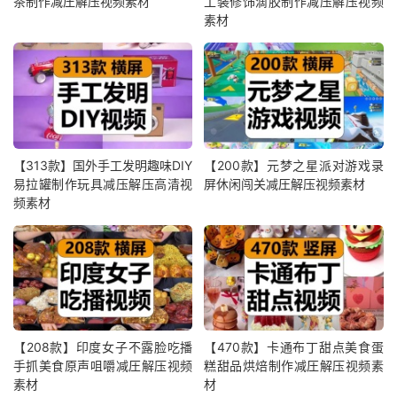
茶制作减圧解压视频素材
工装修饰滴胶制作减压解压视频
素材
【313款】国外手工发明趣味DIY
【200款】元梦之星派对游戏录
易拉罐制作玩具减压解压高清视
屏休闲闯关减圧解压视频素材
频素材
【208款】印度女子不露脸吃播
【470款】卡通布丁甜点美食蛋
手抓美食原声咀嚼减圧解压视频
糕甜品烘焙制作减圧解压视频素
素材
材