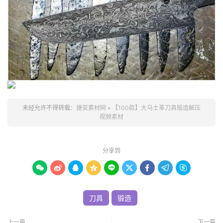
未经允许不得转载：
捷亚素材网
»
【100款】大马士革刀具锻造解压
视频素材
分享到









刀具
锻造
上一篇
下一篇