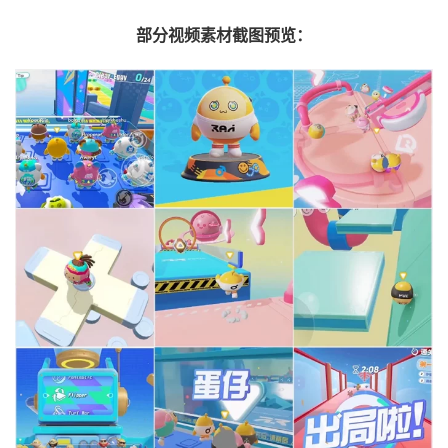
部分视频素材截图预览：