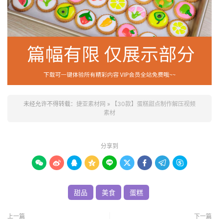
未经允许不得转载：
捷亚素材网
»
【30款】蛋糕甜点制作解压视频
素材
分享到









甜品
美食
蛋糕
上一篇
下一篇