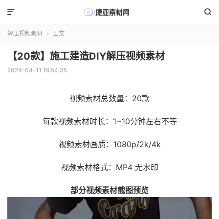


解压视频素材
正文

【20款】施工建造DIY解压视频素材
2024-04-11 19:54:35
视频素材总数量：20款
每款视频素材时长：1~10分钟左右不等
视频素材画质：1080p/2k/4k
视频素材格式：MP4 无水印
部分视频素材截图预览