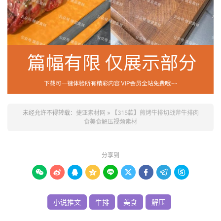
未经允许不得转载：
捷亚素材网
»
【315款】煎烤牛排切战斧牛排肉
食美食解压视频素材
分享到









小说推文
牛排
美食
解压