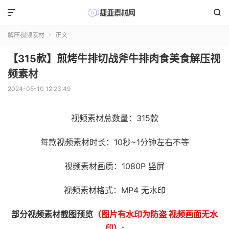


解压视频素材
正文

【315款】煎烤牛排切战斧牛排肉食美食解压视
频素材
2024-05-10 12:23:49
视频素材总数量：315款
每款视频素材时长：10秒~1分钟左右不等
视频素材画质：1080P 竖屏
视频素材格式：MP4 无水印
部分视频素材截图预览
（图片有水印为防盗 视频画面无水
印）
: