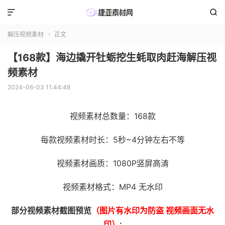


解压视频素材
正文

【168款】海边撬开牡蛎挖生蚝取肉赶海解压视
频素材
2024-06-03 11:44:48
视频素材总数量：168款
每款视频素材时长：5秒~4分钟左右不等
视频素材画质：1080P竖屏高清
视频素材格式：MP4 无水印
部分视频素材截图预览
（图片有水印为防盗 视频画面无水
印）
: