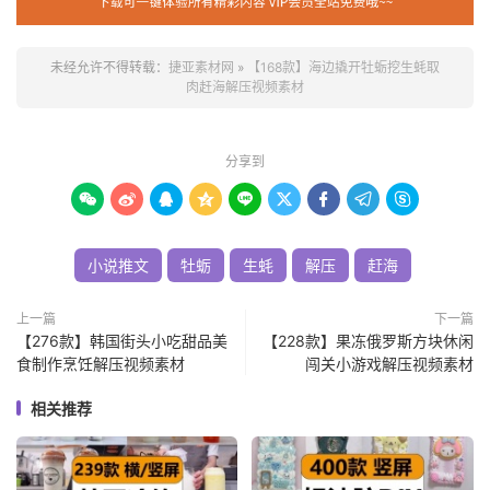
未经允许不得转载：
捷亚素材网
»
【168款】海边撬开牡蛎挖生蚝取
肉赶海解压视频素材
分享到









小说推文
牡蛎
生蚝
解压
赶海
上一篇
下一篇
【276款】韩国街头小吃甜品美
【228款】果冻俄罗斯方块休闲
食制作烹饪解压视频素材
闯关小游戏解压视频素材
相关推荐