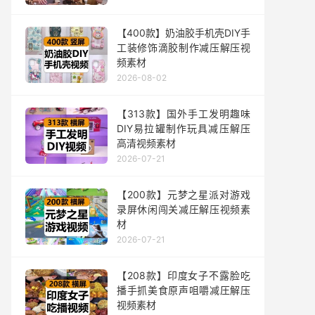
【400款】奶油胶手机壳DIY手
工装修饰滴胶制作减压解压视
频素材
2026-08-02
【313款】国外手工发明趣味
DIY易拉罐制作玩具减压解压
高清视频素材
2026-07-21
【200款】元梦之星派对游戏
录屏休闲闯关减圧解压视频素
材
2026-07-21
【208款】印度女子不露脸吃
播手抓美食原声咀嚼减圧解压
视频素材