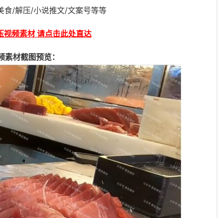
食/解压/小说推文/文案号等等
压视频素材 请点击此处直达
频素材截图预览：