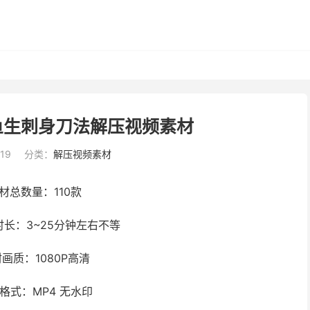
鱼生刺身刀法解压视频素材
:19
分类：
解压视频素材
材总数量：110款
长：3~25分钟左右不等
画质：1080P高清
格式：MP4 无水印