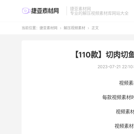
捷亚素材网
专业的解压视频素材库网站大全
当前位置：
捷亚素材网
解压视频素材
正文


【110款】切肉切
2023-07-21 22:10
视频素
每款视频素材时
视频素材
视频素材