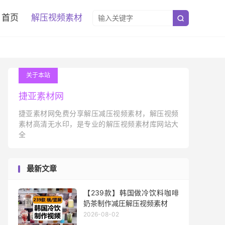

首页
解压视频素材

关于本站
捷亚素材网
捷亚素材网免费分享解压减压视频素材，解压视频
素材高清无水印，是专业的解压视频素材库网站大
全
最新文章
【239款】韩国做冷饮料咖啡
奶茶制作减圧解压视频素材
2026-08-02