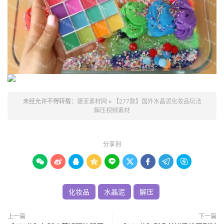
未经允许不得转载：
捷亚素材网
»
【277款】国外水晶泥化妆品玩法
解压视频素材
分享到









化妆品
水晶泥
解压
上一篇
下一篇