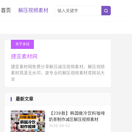

首页
解压视频素材

关于本站
捷亚素材网
捷亚素材网免费分享解压减压视频素材，解压视频
素材高清无水印，是专业的解压视频素材库网站大
全
最新文章
【239款】韩国做冷饮料咖啡
奶茶制作减圧解压视频素材
2026-08-02