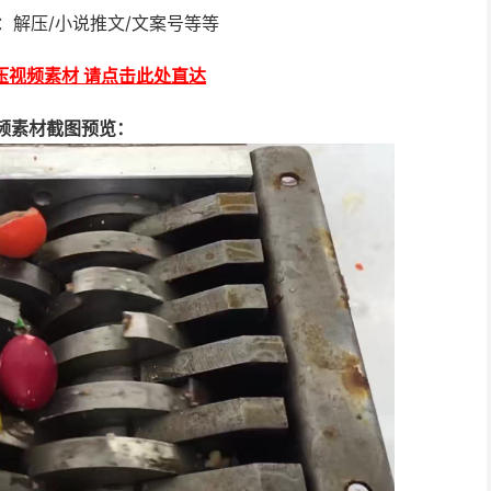
：解压/小说推文/文案号等等
压视频素材 请点击此处直达
频素材截图预览：