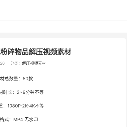
机粉碎物品解压视频素材
:26
分类：
解压视频素材
材总数量：50款
材时长：2~9分钟不等
1080P-2K-4K不等
格式：MP4 无水印