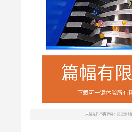
未经允许不得转载：
捷亚素材