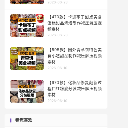
2026-06-23
【470款】卡通布丁甜点美食
蛋糕甜品烘焙制作减圧解压视
频素材
2026-06-23
【595款】国外青草饼特色美
食小吃甜品制作减压解压视频
素材
2026-06-10
【970款】化妆品修复翻新过
程口红粉底分装减压解压视频
素材
2026-06-10
猜您喜欢