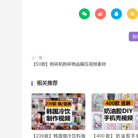




粉
上一篇
【50款】粉碎机粉碎物品解压视频素材
相关推荐
【239款】韩国做冷饮料咖
【400款】奶油胶手