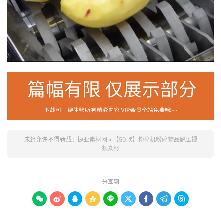
未经允许不得转载：
捷亚素材网
»
【50款】粉碎机粉碎物品解压视
频素材
分享到








