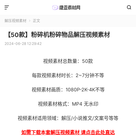


解压视频素材
正文

【50款】粉碎机粉碎物品解压视频素材
2024-06-28 12:29:42
视频素材总数量：50款
每款视频素材时长：2~7分钟不等
视频素材画质：1080P-2K-4K不等
视频素材格式：MP4 无水印
视频素材适用领域：解压/小说推文/文案号等等
如需下载本套解压视频素材 请点击此处直达