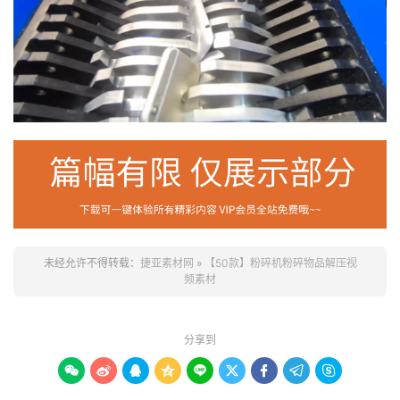
未经允许不得转载：
捷亚素材网
»
【50款】粉碎机粉碎物品解压视
频素材
分享到








