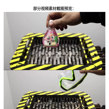
部分视频素材截图预览：