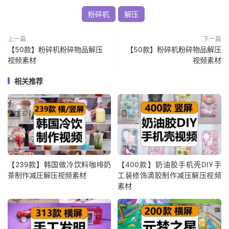
粉碎机
解压
上一篇
下一篇
【50款】粉碎机粉碎物品解压
【50款】粉碎机粉碎物品解压
视频素材
视频素材
相关推荐
【239款】韩国做冷饮料咖啡奶
【400款】奶油胶手机壳DIY手
茶制作减圧解压视频素材
工装修饰滴胶制作减压解压视频
素材