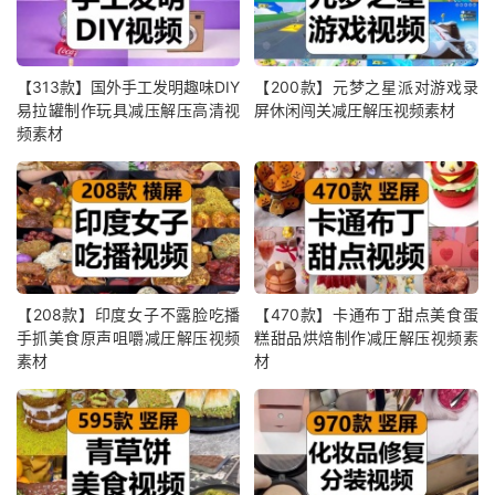
【313款】国外手工发明趣味DIY
【200款】元梦之星派对游戏录
易拉罐制作玩具减压解压高清视
屏休闲闯关减圧解压视频素材
频素材
【208款】印度女子不露脸吃播
【470款】卡通布丁甜点美食蛋
手抓美食原声咀嚼减圧解压视频
糕甜品烘焙制作减圧解压视频素
素材
材