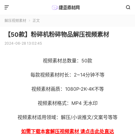


解压视频素材
正文

【50款】粉碎机粉碎物品解压视频素材
2024-06-28 13:02:45
视频素材总数量：50款
每款视频素材时长：2~14分钟不等
视频素材画质：1080P-2K-4K不等
视频素材格式：MP4 无水印
视频素材适用领域：解压/小说推文/文案号等等
如需下载本套解压视频素材 请点击此处直达