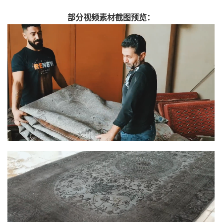
部分视频素材截图预览：