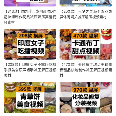
【313款】国外手工发明趣味DIY
【200款】元梦之星派对游戏录
易拉罐制作玩具减压解压高清视
屏休闲闯关减圧解压视频素材
频素材
【208款】印度女子不露脸吃播
【470款】卡通布丁甜点美食蛋
手抓美食原声咀嚼减圧解压视频
糕甜品烘焙制作减圧解压视频素
素材
材