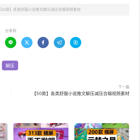
【50款】各类舒服小说推文解压减压合辑视频素材
分享到





解压
下一篇
【50款】各类舒服小说推文解压减压合辑视频素材