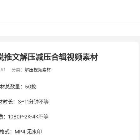
说推文解压减压合辑视频素材
:51
分类：
解压视频素材
材总数量：50款
时长：3~11分钟不等
1080P-2K-4K不等
格式：MP4 无水印