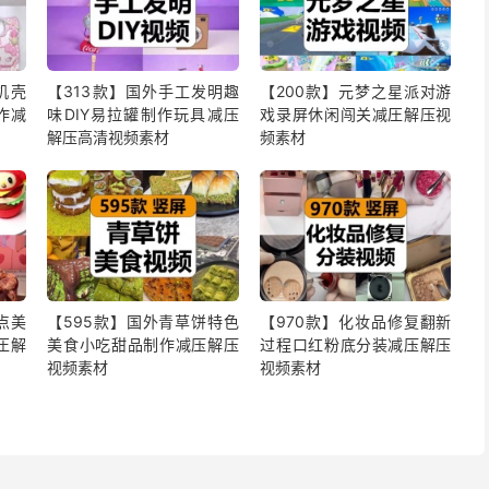
机壳
【313款】国外手工发明趣
【200款】元梦之星派对游
作减
味DIY易拉罐制作玩具减压
戏录屏休闲闯关减圧解压视
解压高清视频素材
频素材
点美
【595款】国外青草饼特色
【970款】化妆品修复翻新
圧解
美食小吃甜品制作减压解压
过程口红粉底分装减压解压
视频素材
视频素材