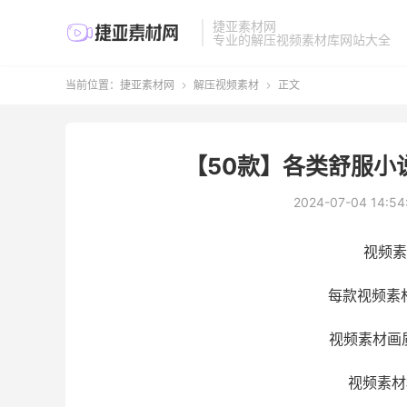
捷亚素材网
专业的解压视频素材库网站大全
当前位置：
捷亚素材网
解压视频素材
正文


【50款】各类舒服小
2024-07-04 14:54
视频素
每款视频素材
视频素材画质：
视频素材