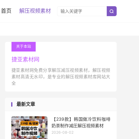

首页
解压视频素材

关于本站
捷亚素材网
捷亚素材网免费分享解压减压视频素材，解压视频
素材高清无水印，是专业的解压视频素材库网站大
全
最新文章
【239款】韩国做冷饮料咖啡
奶茶制作减圧解压视频素材
2026-08-02