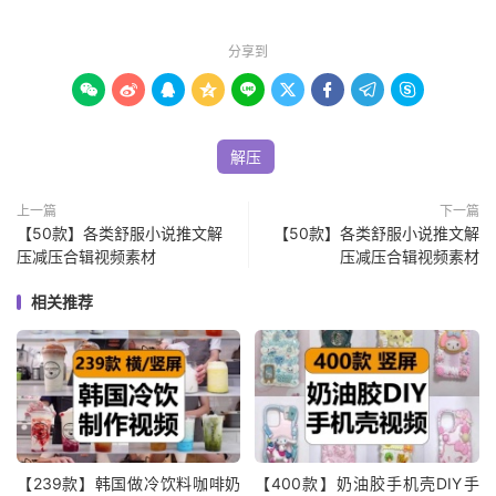
分享到









解压
上一篇
下一篇
【50款】各类舒服小说推文解
【50款】各类舒服小说推文解
压减压合辑视频素材
压减压合辑视频素材
相关推荐
【239款】韩国做冷饮料咖啡奶
【400款】奶油胶手机壳DIY手