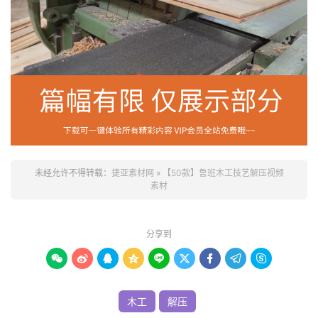
未经允许不得转载：
捷亚素材网
»
【50款】鲁班木工技艺解压视频
素材
分享到









木工
解压