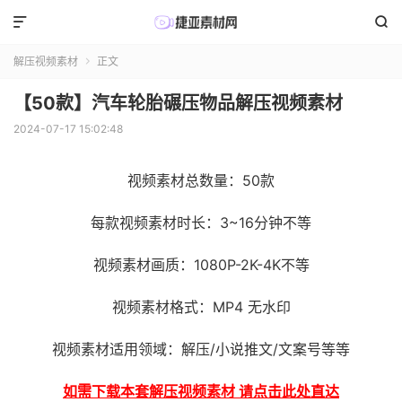


解压视频素材
正文

【50款】汽车轮胎碾压物品解压视频素材
2024-07-17 15:02:48
视频素材总数量：50款
每款视频素材时长：3~16分钟不等
视频素材画质：1080P-2K-4K不等
视频素材格式：MP4 无水印
视频素材适用领域：解压/小说推文/文案号等等
如需下载本套解压视频素材 请点击此处直达