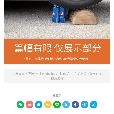
未经允许不得转载：
捷亚素材网
»
【50款】汽车轮胎碾压物品解压
视频素材
分享到








