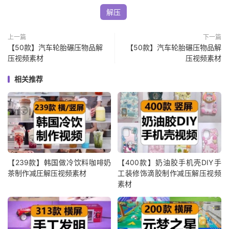
解压
上一篇
下一篇
【50款】汽车轮胎碾压物品解
【50款】汽车轮胎碾压物品解
压视频素材
压视频素材
相关推荐
【239款】韩国做冷饮料咖啡奶
【400款】奶油胶手机壳DIY手
茶制作减圧解压视频素材
工装修饰滴胶制作减压解压视频
素材