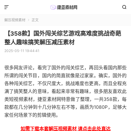


解压视频素材
正文

【358款】国外闯关综艺游戏高难度挑战奇葩
整人趣味搞笑解压减压素材
2025-05-11 19:44:41
很多网友评论，看完了国外的闯关综艺，再回头看国内那些
所谓的闯关节目，国内的简直就像是过家家。确实，国外的
各种闯关综艺，不仅尺度大，挑战难度也更高，而且全程充
满了搞笑整人的意味，看起来非常有趣味，很多朋友喜欢此
类短视频素材，捷亚素材网特意做了整理，一共358款，每
款都在几分钟到十几分钟左右不等，画质为1080P，足够大
家任何场景下的剪辑使用。
如需下载本套解压视频素材 请点击此处直达