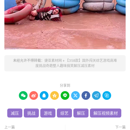
未经允许不得转载：
捷亚素材网
»
【358款】国外闯关综艺游戏高难
度挑战奇葩整人趣味搞笑解压减压素材
分享到









减压
挑战
游戏
综艺
解压
解压视频素材
上一篇
下一篇