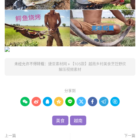
未经允许不得转载：
捷亚素材网
»
【105款】越南乡村美食烹饪野炊
解压视频素材
分享到









美食
越南
上一篇
下一篇