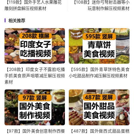
【119款】国外手艺人水果雕花
【108款】迷你弓弩射击器等小
雕刻拼盘解压视频素材
玩意制作解压视频素材
相关推荐
【208款】印度女子不露脸吃播
【595款】国外青草饼特色美食
手抓美食原声咀嚼减圧解压视频
小吃甜品制作减压解压视频素材
素材
【97款】国外美食创意制作西餐
【487款】国外做西式甜品蛋糕