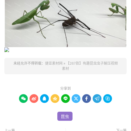
未经允许不得转载：
捷亚素材网
»
【267款】有趣昆虫虫子解压视频
素材
分享到









昆虫
上一篇
下一篇