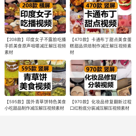
【208款】印度女子不露脸吃播
【470款】卡通布丁甜点美食蛋
手抓美食原声咀嚼减圧解压视频
糕甜品烘焙制作减圧解压视频素
素材
材
【595款】国外青草饼特色美食
【970款】化妆品修复翻新过程
小吃甜品制作减压解压视频素材
口红粉底分装减压解压视频素材