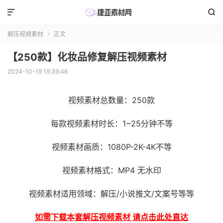


解压视频素材
正文

【250款】化妆品修复解压视频素材
2024-10-19 19:39:46
视频素材总数量：250款
每款视频素材时长：1~25分钟不等
视频素材画质：1080P-2K-4K不等
视频素材格式：MP4 无水印
视频素材适用领域：解压/小说推文/文案号等等
如需下载本套解压视频素材 请点击此处直达