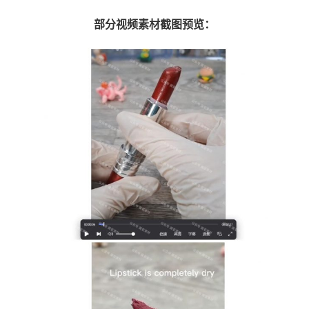
部分视频素材截图预览：