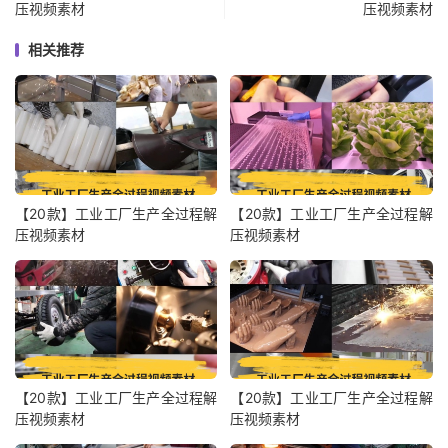
压视频素材
压视频素材
相关推荐
【20款】工业工厂生产全过程解
【20款】工业工厂生产全过程解
压视频素材
压视频素材
【20款】工业工厂生产全过程解
【20款】工业工厂生产全过程解
压视频素材
压视频素材