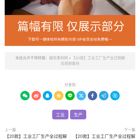
未经允许不得转载：
捷亚素材网
»
【20款】工业工厂生产全过程解
压视频素材
分享到









工业
生产
上一篇
下一篇
【20款】工业工厂生产全过程解
【20款】工业工厂生产全过程解