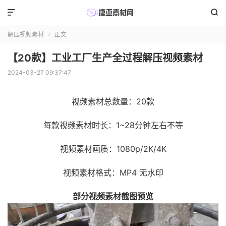


解压视频素材
正文

【20款】工业工厂生产全过程解压视频素材
2024-03-27 09:37:47
视频素材总数量：20款
每款视频素材时长：1~28分钟左右不等
视频素材画质：1080p/2K/4K
视频素材格式：MP4 无水印
部分视频素材截图预览