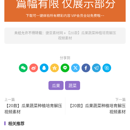
未经允许不得转载：
捷亚素材网
»
【20款】瓜果蔬菜种植培育解压
视频素材
分享到









瓜果
蔬菜
上一篇
下一篇
【20款】瓜果蔬菜种植培育解压
【20款】瓜果蔬菜种植培育解压
视频素材
视频素材
相关推荐