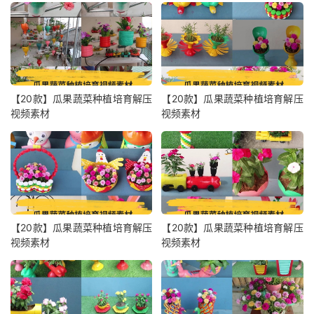
【20款】瓜果蔬菜种植培育解压
【20款】瓜果蔬菜种植培育解压
视频素材
视频素材
【20款】瓜果蔬菜种植培育解压
【20款】瓜果蔬菜种植培育解压
视频素材
视频素材