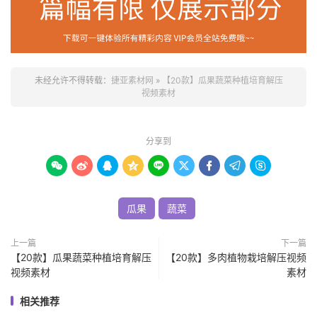
未经允许不得转载：
捷亚素材网
»
【20款】瓜果蔬菜种植培育解压
视频素材
分享到









瓜果
蔬菜
上一篇
下一篇
【20款】瓜果蔬菜种植培育解压
【20款】多肉植物栽培解压视频
视频素材
素材
相关推荐