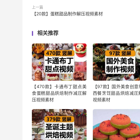
上一篇
【20款】蛋糕甜品制作解压视频素材
相关推荐
【470款】卡通布丁甜点美
【97款】国外美食创意
食蛋糕甜品烘焙制作减圧解
西餐烹饪甜品烘焙减圧
压视频素材
视频素材