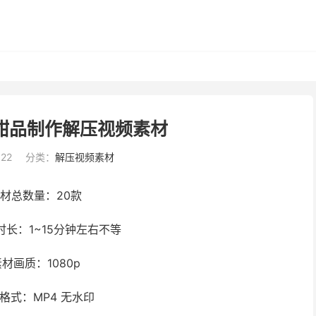
甜品制作解压视频素材
:22
分类：
解压视频素材
材总数量：20款
长：1~15分钟左右不等
材画质：1080p
格式：MP4 无水印