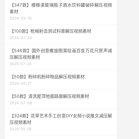
【347款】楼梯滚玻璃瓶子酒水饮料罐破碎解压视频
素材
2024-05-16
【100款】枪械射击测试科普解压视频素材
2024-07-24
【546款】国外创意螺旋图案绘画百变万花尺原声减
压解压视频素材
2025-07-25
【50款】粉碎机粉碎物品解压视频素材
2024-06-27
【50款】清洗屋顶地面路面解压视频素材
2024-07-08
【324款】花草艺术手工创意DIY女频小说推文减压解
压视频素材
2025-05-28