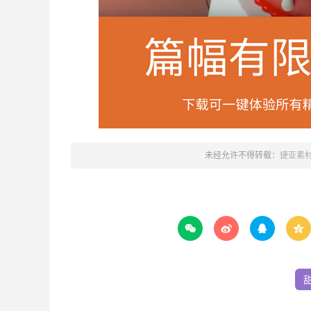
未经允许不得转载：
捷亚素



