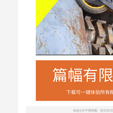
未经允许不得转载：
捷亚素材