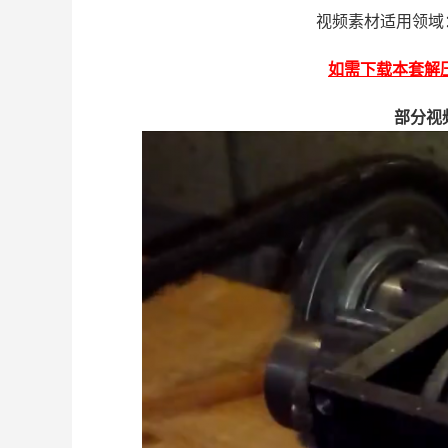
视频素材适用领域
如需下载本套解
部分视