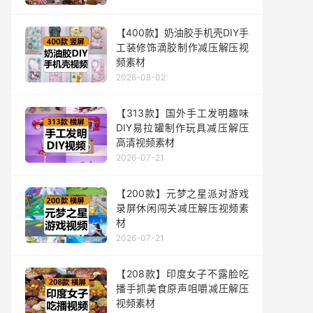
【400款】奶油胶手机壳DIY手
工装修饰滴胶制作减压解压视
频素材
2026-08-02
【313款】国外手工发明趣味
DIY易拉罐制作玩具减压解压
高清视频素材
2026-07-21
【200款】元梦之星派对游戏
录屏休闲闯关减圧解压视频素
材
2026-07-21
【208款】印度女子不露脸吃
播手抓美食原声咀嚼减圧解压
视频素材