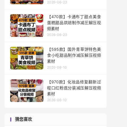
2026-06-23
【470款】卡通布丁甜点美食
蛋糕甜品烘焙制作减圧解压视
频素材
2026-06-23
【595款】国外青草饼特色美
食小吃甜品制作减压解压视频
素材
2026-06-10
【970款】化妆品修复翻新过
程口红粉底分装减压解压视频
素材
2026-06-10
猜您喜欢