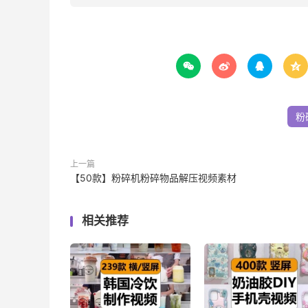




粉
上一篇
【50款】粉碎机粉碎物品解压视频素材
相关推荐