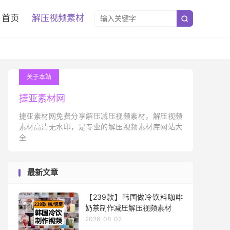

首页
解压视频素材

关于本站
捷亚素材网
捷亚素材网免费分享解压减压视频素材，解压视频
素材高清无水印，是专业的解压视频素材库网站大
全
最新文章
【239款】韩国做冷饮料咖啡
奶茶制作减圧解压视频素材
2026-08-02