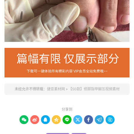
未经允许不得转载：
捷亚素材网
»
【50款】修脚指甲解压视频素材
分享到








