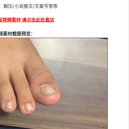
：解压/小说推文/文案号等等
压视频素材 请点击此处直达
频素材截图预览：