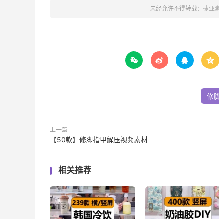
未经允许不得转载：
捷亚




修
上一篇
【50款】修脚指甲解压视频素材
相关推荐