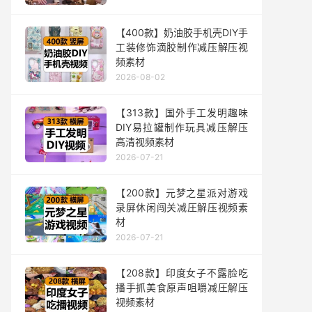
【400款】奶油胶手机壳DIY手
工装修饰滴胶制作减压解压视
频素材
2026-08-02
【313款】国外手工发明趣味
DIY易拉罐制作玩具减压解压
高清视频素材
2026-07-21
【200款】元梦之星派对游戏
录屏休闲闯关减圧解压视频素
材
2026-07-21
【208款】印度女子不露脸吃
播手抓美食原声咀嚼减圧解压
视频素材