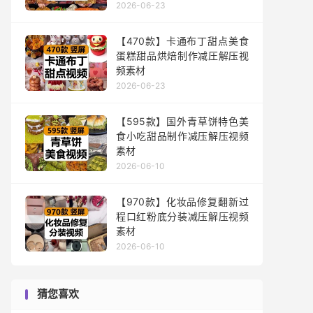
2026-06-23
【470款】卡通布丁甜点美食
蛋糕甜品烘焙制作减圧解压视
频素材
2026-06-23
【595款】国外青草饼特色美
食小吃甜品制作减压解压视频
素材
2026-06-10
【970款】化妆品修复翻新过
程口红粉底分装减压解压视频
素材
2026-06-10
猜您喜欢