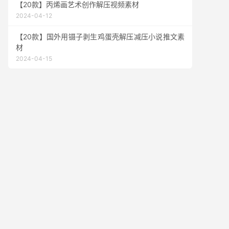
【20款】丙烯画艺术创作解压视频素材
2024-04-12
【20款】国外用镊子剥生鸡蛋壳解压减压小说推文素
材
2024-04-15