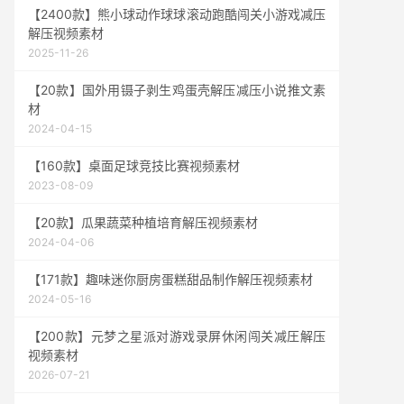
【2400款】熊小球动作球球滚动跑酷闯关小游戏减压
解压视频素材
2025-11-26
【20款】国外用镊子剥生鸡蛋壳解压减压小说推文素
材
2024-04-15
【160款】桌面足球竞技比赛视频素材
2023-08-09
【20款】瓜果蔬菜种植培育解压视频素材
2024-04-06
【171款】趣味迷你厨房蛋糕甜品制作解压视频素材
2024-05-16
【200款】元梦之星派对游戏录屏休闲闯关减圧解压
视频素材
2026-07-21