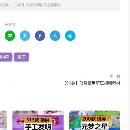
素材网
»
【50款】修脚指甲解压视频素材
分享到





脚指甲
解压
下一篇
【50款】修脚指甲解压视频素材