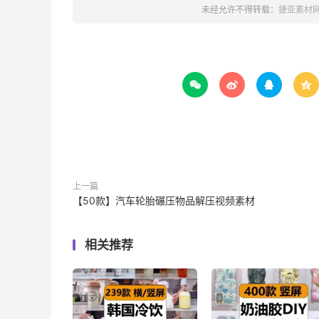
未经允许不得转载：
捷亚素材




上一篇
【50款】汽车轮胎碾压物品解压视频素材
相关推荐