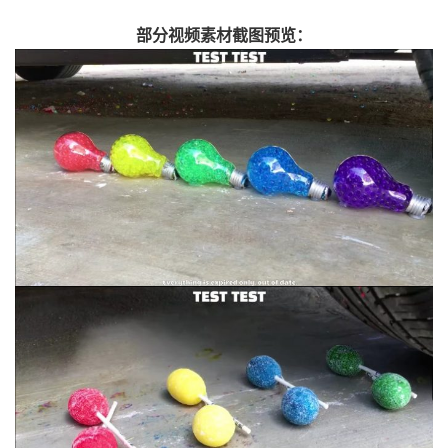
部分视频素材截图预览：