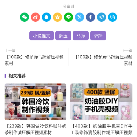
分享到









小说推文
解压
马蹄
驴蹄
上一篇
下一篇
【100款】修驴蹄马蹄解压视频
【100款】修驴蹄马蹄解压视频
素材
素材
相关推荐
【239款】韩国做冷饮料咖啡奶
【400款】奶油胶手机壳DIY手
茶制作减圧解压视频素材
工装修饰滴胶制作减压解压视频