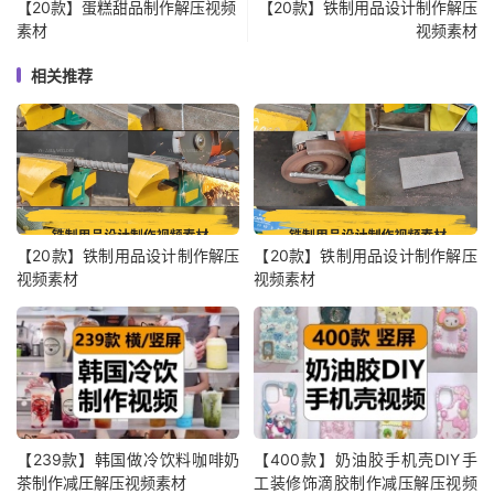
【20款】蛋糕甜品制作解压视频
【20款】铁制用品设计制作解压
素材
视频素材
相关推荐
【20款】铁制用品设计制作解压
【20款】铁制用品设计制作解压
视频素材
视频素材
【239款】韩国做冷饮料咖啡奶
【400款】奶油胶手机壳DIY手
茶制作减圧解压视频素材
工装修饰滴胶制作减压解压视频