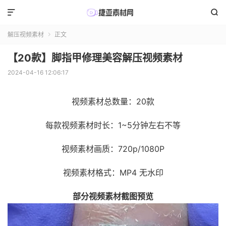


解压视频素材
正文

【20款】脚指甲修理美容解压视频素材
2024-04-16 12:06:17
视频素材总数量：20款
每款视频素材时长：1~5分钟左右不等
视频素材画质：720p/1080P
视频素材格式：MP4 无水印
部分视频素材截图预览