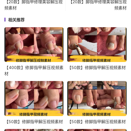
【20款】脚指甲修理美容解压视
【20款】脚指甲修理美容解压视
频素材
频素材
相关推荐
【400款】修脚指甲解压视频素
【50款】修脚指甲解压视频素材
材
【50款】修脚指甲解压视频素材
【50款】修脚指甲解压视频素材