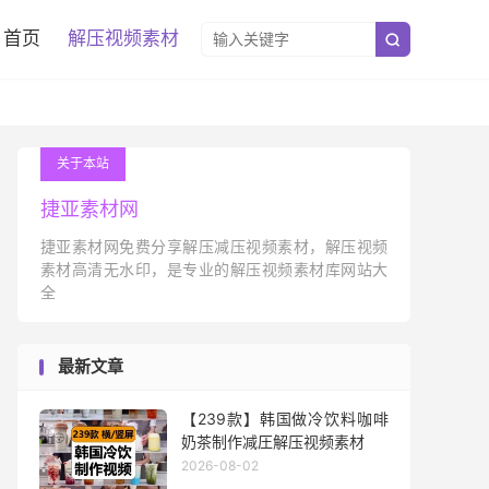

首页
解压视频素材

关于本站
捷亚素材网
捷亚素材网免费分享解压减压视频素材，解压视频
素材高清无水印，是专业的解压视频素材库网站大
全
最新文章
【239款】韩国做冷饮料咖啡
奶茶制作减圧解压视频素材
2026-08-02