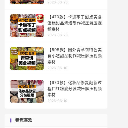
2026-06-23
【470款】卡通布丁甜点美食
蛋糕甜品烘焙制作减圧解压视
频素材
2026-06-23
【595款】国外青草饼特色美
食小吃甜品制作减压解压视频
素材
2026-06-10
【970款】化妆品修复翻新过
程口红粉底分装减压解压视频
素材
2026-06-10
猜您喜欢