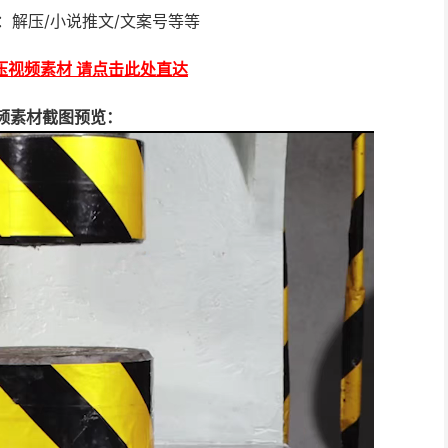
：解压/小说推文/文案号等等
压视频素材 请点击此处直达
频素材截图预览：