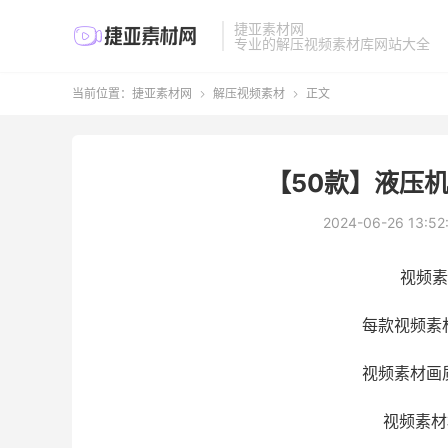
捷亚素材网
专业的解压视频素材库网站大全
当前位置：
捷亚素材网
解压视频素材
正文


【50款】液压
2024-06-26 13:52
视频素
每款视频素材
视频素材画质：
视频素材