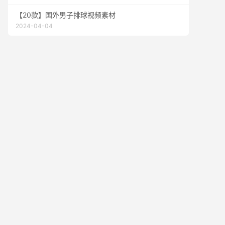
【20款】国外男子排球视频素材
2024-04-04