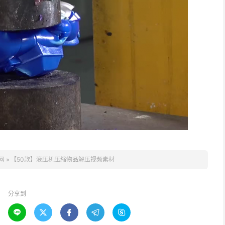
网
»
【50款】液压机压缩物品解压视频素材
分享到




