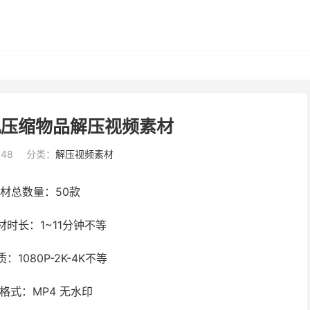
机压缩物品解压视频素材
:48
分类：
解压视频素材
材总数量：50款
时长：1~11分钟不等
1080P-2K-4K不等
格式：MP4 无水印