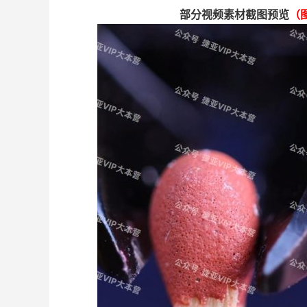
部分视频素材截图预览
（